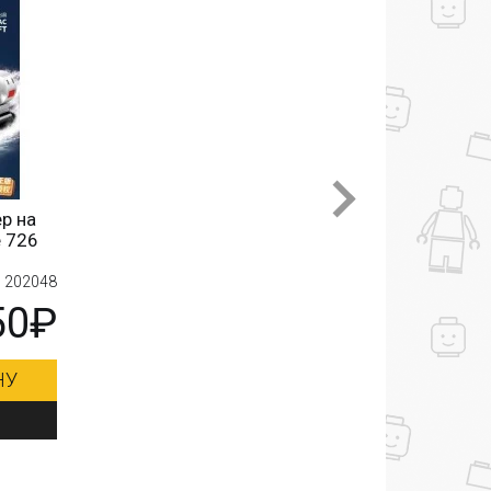
р на
 726
: 202048
50₽
НУ