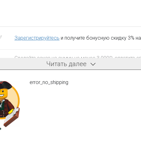
Зарегистрируйтесь
и получите бонусную скидку 3% на
Сделайте заказ на сумму не менее 3 000₽, оплатите е
Читать далее
компенсацию доставки.
error_no_shipping
После того, как сумма Ваших заказов превысит 3000 
все повторные заказы - 10%
Разместите фото поэтапной сборки купленного констр
форуме или странице в соцсетях - и получите дополн
следующего набора (не дороже 10 000 рублей).