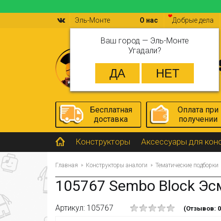
Эль-Монте
О нас
Добрые дела
Ваш город —
Эль-Монте
Угадали?
Бесплатная
Оплата при
доставка
получении
Конструкторы
Аксессуары для кон
Главная
Конструкторы аналоги
Тематические подборки
105767 Sembo Block Эс
Артикул: 105767
(Отзывов: 0