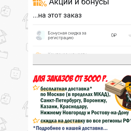
Акции и бонусы
...на этот заказ
Бонусная скидка за
0₽
регистрацию
Компенсация части
150₽
затрат на доставку
...на следующий заказ
Золотая скидка
10%
персональная
Скидка за обзор
до 10%
(фото сборки)