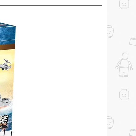
ашем сайте и получите купон на скидку 50₽
рез систему
Яндекс.Маркет
с обязательным
получите купон на скидку 150₽