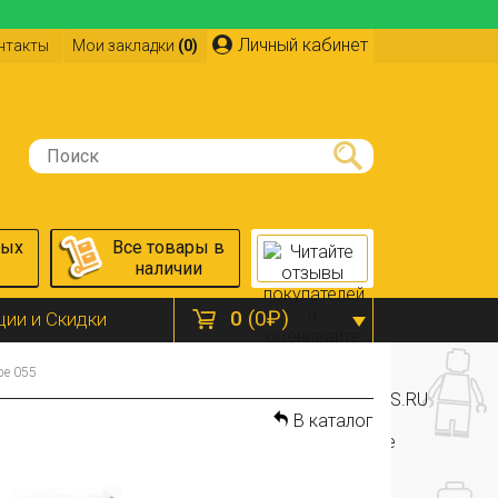
Личный кабинет
нтакты
Мои закладки
(0)
ных
Все товары в
наличии
0
(0₽)
ции и Скидки
pe 055
В каталог