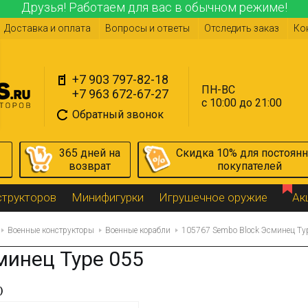
Друзья! Работаем для вас в обычном режиме!
Доставка и оплата
Вопросы и ответы
Отследить заказ
Ко
+7 903 797-82-18
ПН-ВС
+7 963 672-67-27
с 10:00 до 21:00
Обратный звонок
365 дней на
Скидка 10% для постоян
возврат
покупателей
структоров
Минифигурки
Игрушечное оружие
Ак
Военные конструкторы
Военные корабли
105767 Sembo Block Эсминец Ty
минец Type 055
)