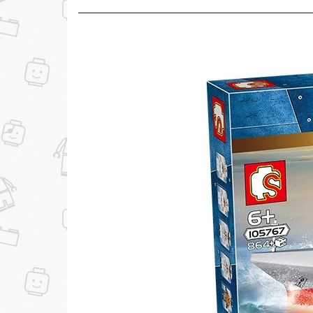
до
Скидка за отзыв
100₽
на нашем сайте
Скидка за отзыв
150₽
на Яндекс.Маркете
...уже сейчас
Участвуйте в конкурсах и розыгрышах в на
Подробные условия всех акций и бонусов...