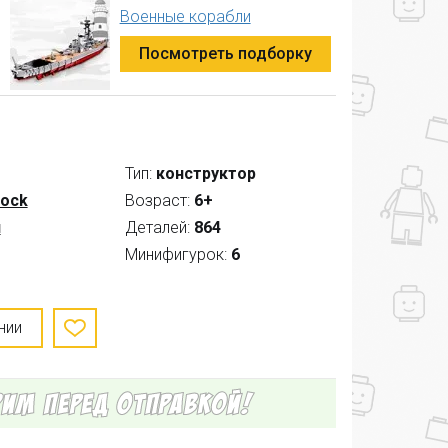
Военные корабли
Посмотреть подборку
Тип:
конструктор
lock
Возраст:
6+
и
Деталей:
864
Минифигурок:
6
нии