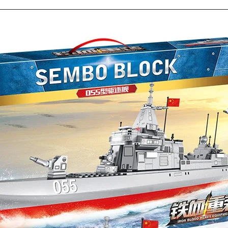
Оставьте отзыв (не менее 50 символов) о товаре на н
за текстовый отзыв или 100₽ за отзыв с фото.
Оставьте отзыв (не менее 50 символов) о товаре че
указанием номера и даты заказа в нашем магазине и 
шей
группе ВК
и выигрывайте отличные призы!