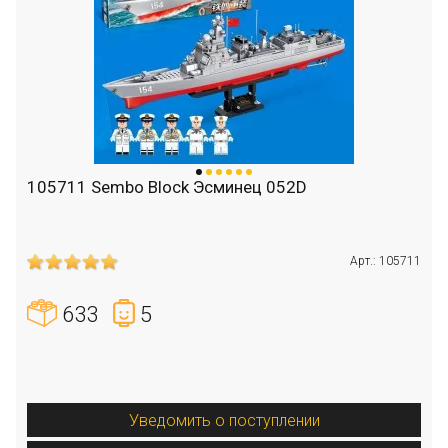
105711 Sembo Block Эсминец 052D
Арт.: 105711
633
5
Уведомить о поступлении