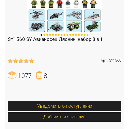
SY1560 SY Авианосец Ляонин: набор 8 в 1
Арт.: SY1560
1077
8
Уведомить о поступлении
Добавить в закладки