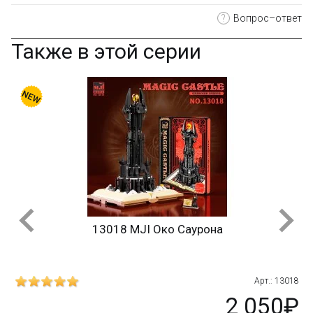
?
Вопрос–ответ
Также в этой серии
13018 MJI Око Саурона
018
Арт.: 13018
₽
2 050₽