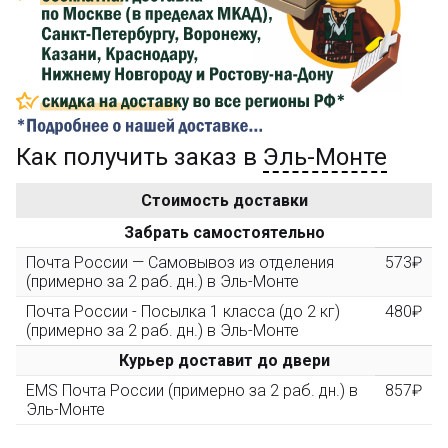
Сделайте заказ на сумму не менее 3 000₽, оплатите
его на карту Сбербанка и получите 150₽ на
компенсацию доставки.
...на следующий заказ
Как получить заказ в
Эль-Монте
Золотая скидка
10%
персональная
Стоимость доставки
После того, как сумма Ваших заказов превысит
Забрать самостоятельно
3000 рублей, Вы получите постоянную скидку на все
повторные заказы - 10%
Почта России — Самовывоз из отделения
573₽
(примерно за 2 раб. дн.) в Эль-Монте
Почта России - Посылка 1 класса (до 2 кг)
480₽
Скидка за обзор
до 10%
(фото сборки)
(примерно за 2 раб. дн.) в Эль-Монте
Курьер доставит до двери
Пришлите фото поэтапной сборки купленного
EMS Почта России (примерно за 2 раб. дн.) в
857₽
конструктора и получите дополнительную скидку
Эль-Монте
10% при покупке следующего набора (не дороже 10
000 рублей).