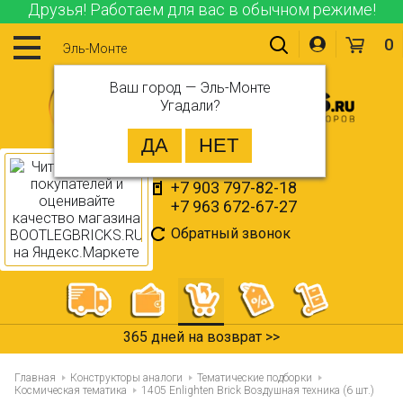
Друзья! Работаем для вас в обычном режиме!
0
Эль-Монте
Ваш город —
Эль-Монте
Угадали?
+7 903 797-82-18
+7 963 672-67-27
Обратный звонок
365 дней на возврат >>
Главная
Конструкторы аналоги
Тематические подборки
Космическая тематика
1405 Enlighten Brick Воздушная техника (6 шт.)