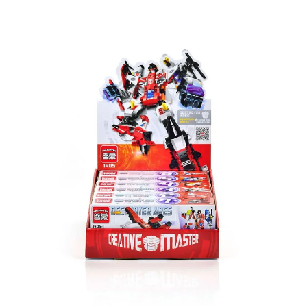
Скидка за отзыв
до 100₽
на нашем сайте
Оставьте отзыв (не менее 50 символов) о товаре на
нашем сайте и получите купон на скидку 50₽ за
текстовый отзыв или 100₽ за отзыв с фото.
Скидка за отзыв
150₽
на Яндекс.Маркете
Оставьте отзыв (не менее 50 символов) о товаре
через систему
Яндекс.Маркет
с обязательным
указанием номера и даты заказа в нашем магазине
и получите купон на скидку 150₽
...уже сейчас
Участвуйте в конкурсах и розыгрышах в нашей
группе
ВК
и выигрывайте отличные призы!