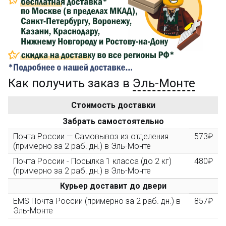
Сделайте заказ на сумму не менее 3 000₽, оплатите
его на карту Сбербанка и получите 150₽ на
компенсацию доставки.
...на следующий заказ
Как получить заказ в
Эль-Монте
Золотая скидка
10%
персональная
Стоимость доставки
После того, как сумма Ваших заказов превысит
Забрать самостоятельно
3000 рублей, Вы получите постоянную скидку на все
повторные заказы - 10%
Почта России — Самовывоз из отделения
573₽
(примерно за 2 раб. дн.) в Эль-Монте
Почта России - Посылка 1 класса (до 2 кг)
480₽
Скидка за обзор
до 10%
(фото сборки)
(примерно за 2 раб. дн.) в Эль-Монте
Курьер доставит до двери
Пришлите фото поэтапной сборки купленного
EMS Почта России (примерно за 2 раб. дн.) в
857₽
конструктора и получите дополнительную скидку
Эль-Монте
10% при покупке следующего набора (не дороже 10
000 рублей).