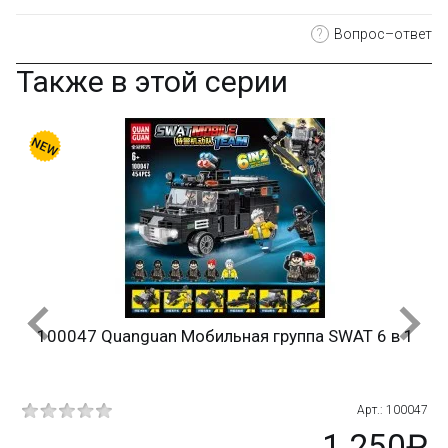
?
Вопрос–ответ
Также в этой серии
100047 Quanguan Мобильная группа SWAT 6 в 1
367
Арт.: 100047
₽
1 250₽