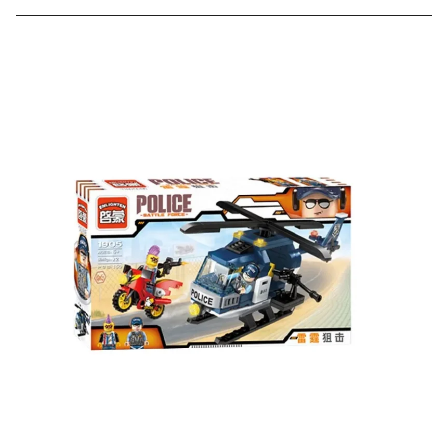
Скидка за отзыв
до 100₽
на нашем сайте
Оставьте отзыв (не менее 50 символов) о товаре на
нашем сайте и получите купон на скидку 50₽ за
текстовый отзыв или 100₽ за отзыв с фото.
Скидка за отзыв
150₽
на Яндекс.Маркете
Оставьте отзыв (не менее 50 символов) о товаре
через систему
Яндекс.Маркет
с обязательным
указанием номера и даты заказа в нашем магазине
и получите купон на скидку 150₽
...уже сейчас
Участвуйте в конкурсах и розыгрышах в нашей
группе