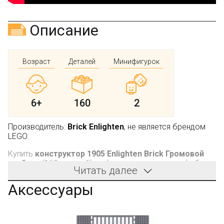
Описание
Возраст
Деталей
Минифигурок
6+
160
2
Производитель:
Brick Enlighten
, не является брендом
LEGO.
Купить
конструктор 1905 Enlighten Brick Громовой
снайпер
(160 деталей) у официального дилера фабрики
Читать далее
- интернет магазина Bootlegbricks.ru
Аксессуары
Производитель - фабрика Brick Enlighten (не LEGO).
Компания производит качественные конструкторы.
Детали имеют универсальные размеры и совместимы с
конструкторами других оригинальных брендов.