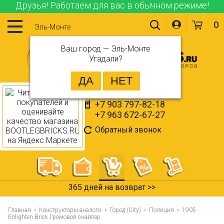
Друзья! Работаем для вас в обычном режиме!
0
Эль-Монте
Ваш город —
Эль-Монте
Угадали?
+7 903 797-82-18
+7 963 672-67-27
Обратный звонок
365 дней на возврат >>
Главная
Конструкторы аналоги
Город (City)
Полиция
1905
Enlighten Brick Громовой снайпер