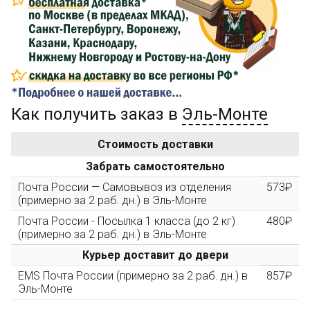
Сделайте заказ на сумму не менее 3 000₽, оплатите
его на карту Сбербанка и получите 150₽ на
компенсацию доставки.
...на следующий заказ
Как получить заказ в
Эль-Монте
Золотая скидка
10%
персональная
Стоимость доставки
После того, как сумма Ваших заказов превысит
Забрать самостоятельно
3000 рублей, Вы получите постоянную скидку на все
повторные заказы - 10%
Почта России — Самовывоз из отделения
573₽
(примерно за 2 раб. дн.) в Эль-Монте
Почта России - Посылка 1 класса (до 2 кг)
480₽
Скидка за обзор
до 10%
(фото сборки)
(примерно за 2 раб. дн.) в Эль-Монте
Курьер доставит до двери
Пришлите фото поэтапной сборки купленного
EMS Почта России (примерно за 2 раб. дн.) в
857₽
конструктора и получите дополнительную скидку
Эль-Монте
10% при покупке следующего набора (не дороже 10
000 рублей).