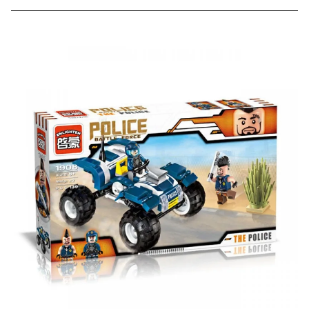
Скидка за отзыв
до 100₽
на нашем сайте
Оставьте отзыв (не менее 50 символов) о товаре на
нашем сайте и получите купон на скидку 50₽ за
текстовый отзыв или 100₽ за отзыв с фото.
Скидка за отзыв
150₽
на Яндекс.Маркете
Оставьте отзыв (не менее 50 символов) о товаре
через систему
Яндекс.Маркет
с обязательным
указанием номера и даты заказа в нашем магазине
и получите купон на скидку 150₽
...уже сейчас
Участвуйте в конкурсах и розыгрышах в нашей
группе