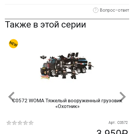
?
Вопрос–ответ
Также в этой серии
C0572 WOMA Тяжелый вооруженный грузовик
«Охотник»
124
Арт.: C0572
₽
3 950₽