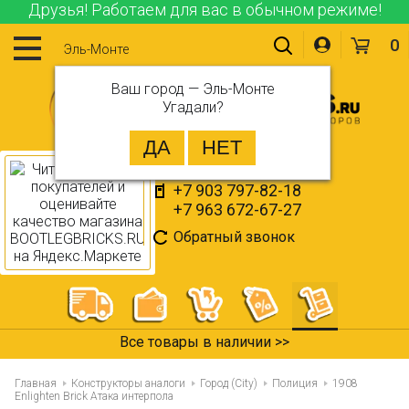
Друзья! Работаем для вас в обычном режиме!
0
Эль-Монте
Ваш город —
Эль-Монте
Угадали?
+7 903 797-82-18
+7 963 672-67-27
Обратный звонок
Все товары в наличии >>
Главная
Конструкторы аналоги
Город (City)
Полиция
1908
Enlighten Brick Атака интерпола