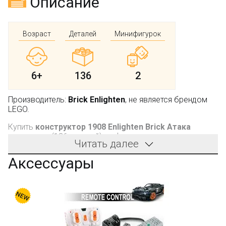
Описание
Возраст
Деталей
Минифигурок
6+
136
2
Производитель:
Brick Enlighten
, не является брендом
LEGO.
Купить
конструктор 1908 Enlighten Brick Атака
интерпола
(136 деталей) у официального дилера
Читать далее
фабрики - интернет магазина Bootlegbricks.ru
Аксессуары
Производитель - фабрика Brick Enlighten (не LEGO).
Компания производит качественные конструкторы.
Детали имеют универсальные размеры и совместимы с
конструкторами других оригинальных брендов.