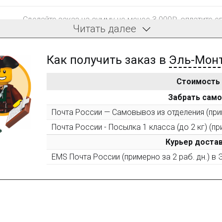
Сделайте заказ на сумму не менее 3 000₽, оплатите е
Читать далее
компенсацию доставки.
Как получить заказ в
Эль-Мон
Стоимость
После того, как сумма Ваших заказов превысит 3000 
Забрать сам
все повторные заказы - 10%
Почта России — Самовывоз из отделения (прим
Почта России - Посылка 1 класса (до 2 кг) (пр
Пришлите фото поэтапной сборки купленного констру
10% при покупке следующего набора (не дороже 10 0
Курьер достав
EMS Почта России (примерно за 2 раб. дн.) в
Оставьте отзыв (не менее 50 символов) о товаре на н
за текстовый отзыв или 100₽ за отзыв с фото.
Оставьте отзыв (не менее 50 символов) о товаре че
указанием номера и даты заказа в нашем магазине и 