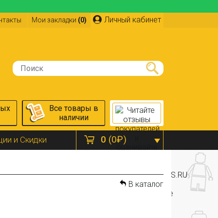
Личный кабинет
нтакты
Мои закладки
(0)
ных
Все товары в
наличии
0
(0₽)
ции и Скидки
В каталог