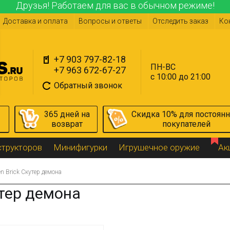
Друзья! Работаем для вас в обычном режиме!
Доставка и оплата
Вопросы и ответы
Отследить заказ
Ко
+7 903 797-82-18
ПН-ВС
+7 963 672-67-27
с 10:00 до 21:00
Обратный звонок
365 дней на
Скидка 10% для постоян
возврат
покупателей
структоров
Минифигурки
Игрушечное оружие
Ак
en Brick Скутер демона
утер демона