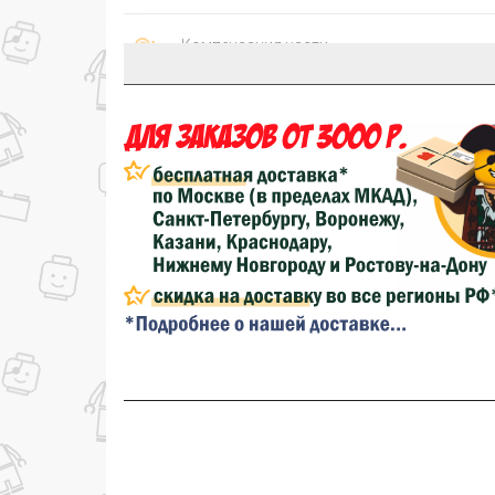
Компенсация части
150₽
затрат на доставку
...на следующий заказ
Золотая скидка
10%
персональная
Скидка за обзор
до 10%
(фото сборки)
до
Скидка за отзыв
100₽
на нашем сайте
Скидка за отзыв
150₽
на Яндекс.Маркете