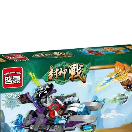
шей
группе ВК
и выигрывайте отличные призы!