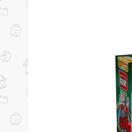
...уже сейчас
Участвуйте в конкурсах и розыгрышах в на
Подробные условия всех акций и бонусов...