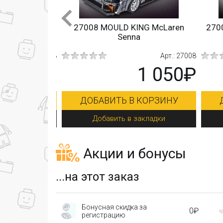
rd GT40 1968
27008 MOULD KING McLaren
2700
Senna
Арт.: 100148
Арт.: 27008
850₽
1 050₽
КОРЗИНУ
ДОБАВИТЬ В КОРЗИНУ
Д
кладки
Добавить в закладки
Акции и бонусы
...на этот заказ
Бонусная скидка за
0₽
регистрацию