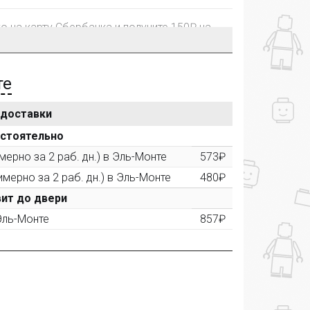
го на карту Сбербанка и получите 150₽ на
те
 доставки
рублей, Вы получите постоянную скидку на
остоятельно
ерно за 2 раб. дн.) в Эль-Монте
573₽
имерно за 2 раб. дн.) в Эль-Монте
480₽
ктора и получите дополнительную скидку
00 рублей).
ит до двери
 Эль-Монте
857₽
ашем сайте и получите купон на скидку 50₽
рез систему
Яндекс.Маркет
с обязательным
получите купон на скидку 150₽