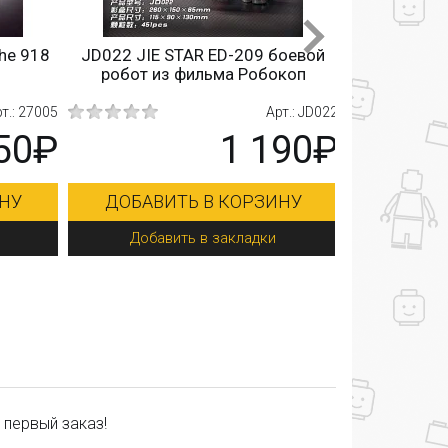
e 918
JD022 JIE STAR ED-209 боевой
89006 LQS В
робот из фильма Робокоп
.: 27005
Арт.: JD022
50₽
1 190₽
НУ
ДОБАВИТЬ В КОРЗИНУ
ДОБАВИ
Добавить в закладки
Добав
 первый заказ!