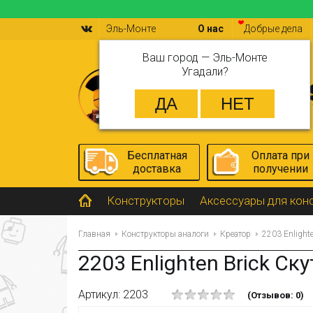
Эль-Монте
О нас
Добрые дела
Ваш город —
Эль-Монте
Угадали?
Бесплатная
Оплата при
доставка
получении
Конструкторы
Аксессуары для кон
Главная
Конструкторы аналоги
Креатор
2203 Enlight
2203 Enlighten Brick Ск
Артикул: 2203
(Отзывов: 0)