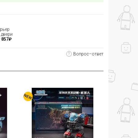
рьер
 двери
 857₽
?
Вопрос–ответ