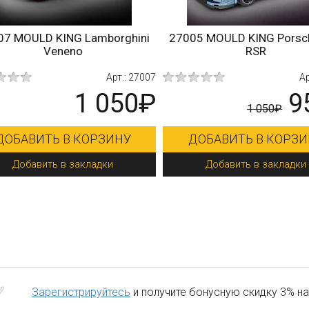
7 MOULD KING Lamborghini
27005 MOULD KING Porsch
Veneno
RSR
Арт.: 27007
Арт
1 050₽
9
1 050₽
ОБАВИТЬ В КОРЗИНУ
ДОБАВИТЬ В КОРЗИ
Добавить в закладки
Добавить в закладки
Зарегистрируйтесь
и получите бонусную скидку 3% на