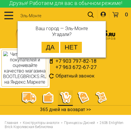
Друзья! Работаем для вас в обычном режиме!
0
Эль-Монте
Ваш город —
Эль-Монте
Угадали?
+7 903 797-82-18
+7 963 672-67-27
Обратный звонок
365 дней на возврат >>
Главная
Конструкторы аналоги
Принцессы Дисней
2608 Enlighten
Brick Королевская библиотека