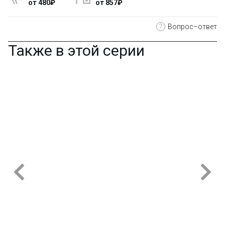
от 480₽
от 857₽
?
Вопрос–ответ
Также в этой серии
002