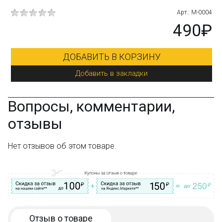
низким ценам!
EEN
Арт.: M-0004
₽
490₽
Остались вопросы?
Посмотрите раздел:
?
Вопрос–ответ
ДОБАВИТЬ В КОРЗИНУ
Добавить в закладки
Вопросы, комментарии,
отзывы
Нет отзывов об этом товаре.
Отзыв о товаре