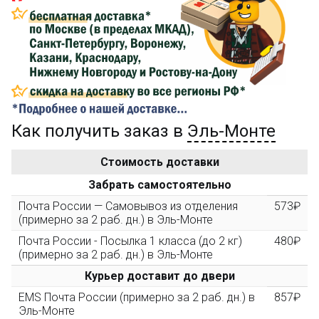
Сделайте заказ на сумму не менее 3 000₽, оплатите
его на карту Сбербанка и получите 150₽ на
компенсацию доставки.
...на следующий заказ
Как получить заказ в
Эль-Монте
Золотая скидка
10%
персональная
Стоимость доставки
После того, как сумма Ваших заказов превысит
Забрать самостоятельно
3000 рублей, Вы получите постоянную скидку на все
повторные заказы - 10%
Почта России — Самовывоз из отделения
573₽
(примерно за 2 раб. дн.) в Эль-Монте
Почта России - Посылка 1 класса (до 2 кг)
480₽
Скидка за обзор
до 10%
(фото сборки)
(примерно за 2 раб. дн.) в Эль-Монте
Курьер доставит до двери
Пришлите фото поэтапной сборки купленного
EMS Почта России (примерно за 2 раб. дн.) в
857₽
конструктора и получите дополнительную скидку
Эль-Монте
10% при покупке следующего набора (не дороже 10