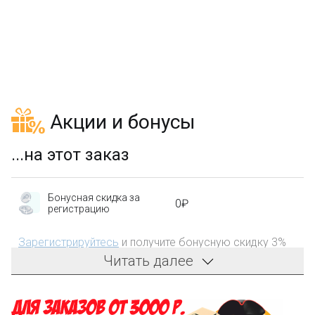
₽
Акции и бонусы
...на этот заказ
Бонусная скидка за
0₽
регистрацию
Зарегистрируйтесь
и получите бонусную скидку 3%
на первый заказ!
Читать далее
Компенсация части
150₽
затрат на доставку