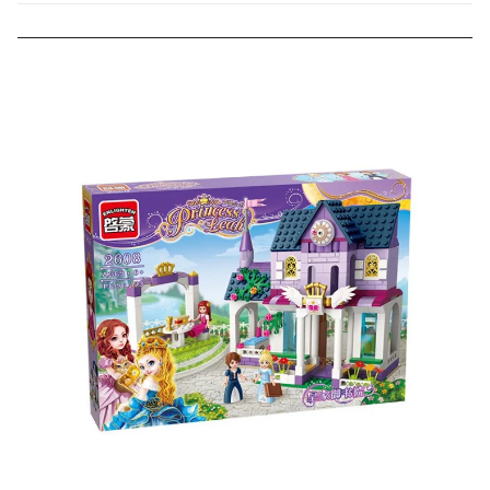
000 рублей).
Скидка за отзыв
до 100₽
на нашем сайте
Оставьте отзыв (не менее 50 символов) о товаре на
нашем сайте и получите купон на скидку 50₽ за
текстовый отзыв или 100₽ за отзыв с фото.
Скидка за отзыв
150₽
на Яндекс.Маркете
Оставьте отзыв (не менее 50 символов) о товаре
через систему
Яндекс.Маркет
с обязательным
указанием номера и даты заказа в нашем магазине
и получите купон на скидку 150₽
...уже сейчас