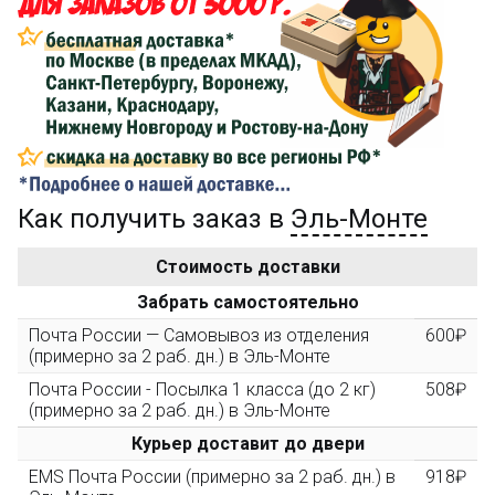
Сделайте заказ на сумму не менее 3 000₽, оплатите
его на карту Сбербанка и получите 150₽ на
компенсацию доставки.
...на следующий заказ
Как получить заказ в
Эль-Монте
Золотая скидка
10%
персональная
Стоимость доставки
После того, как сумма Ваших заказов превысит
Забрать самостоятельно
3000 рублей, Вы получите постоянную скидку на все
повторные заказы - 10%
Почта России — Самовывоз из отделения
600₽
(примерно за 2 раб. дн.) в Эль-Монте
Почта России - Посылка 1 класса (до 2 кг)
508₽
Скидка за обзор
до 10%
(фото сборки)
(примерно за 2 раб. дн.) в Эль-Монте
Курьер доставит до двери
Пришлите фото поэтапной сборки купленного
EMS Почта России (примерно за 2 раб. дн.) в
918₽
конструктора и получите дополнительную скидку