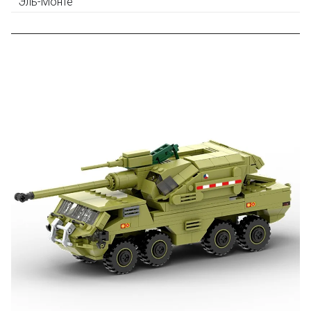
Эль-Монте
10% при покупке следующего набора (не дороже 10
000 рублей).
Скидка за отзыв
до 100₽
на нашем сайте
Оставьте отзыв (не менее 50 символов) о товаре на
нашем сайте и получите купон на скидку 50₽ за
текстовый отзыв или 100₽ за отзыв с фото.
Скидка за отзыв
150₽
на Яндекс.Маркете
Оставьте отзыв (не менее 50 символов) о товаре
через систему
Яндекс.Маркет
с обязательным
указанием номера и даты заказа в нашем магазине
и получите купон на скидку 150₽
...уже сейчас