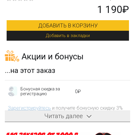
1 190₽
ЗИНУ
ДОБАВИТЬ В КОРЗИН
дки
Добавить в закладки
Акции и бонусы
...на этот заказ
Бонусная скидка за
0₽
регистрацию
Зарегистрируйтесь
и получите бонусную скидку 3%
на первый заказ!
Читать далее
Компенсация части
150₽
затрат на доставку