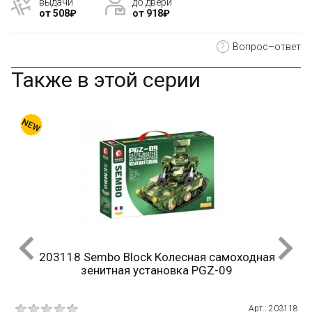
выдачи
до двери
от 508₽
от 918₽
?
Вопрос–ответ
Также в этой серии
ая самоходная
89006 LQS Военный внедорожн
 PGZ-09
Арт.: 203118