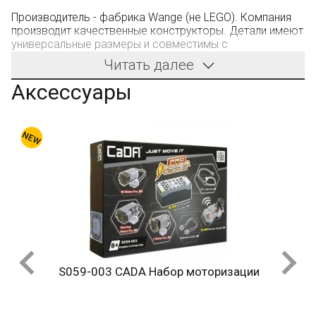
Производитель - фабрика Wange (не LEGO). Компания
производит качественные конструкторы. Детали имеют
универсальные размеры и совместимы с
конструкторами других оригинальных брендов.
Читать далее
Аксессуары
Только в BOOTLEGBRICKS.RU:
Строительная пластина 19x38 см 
Бесплатная доставка от 3000 рублей;
Оплата при получении и никаких скрытых платежей;
Дополнительная скидка 10% для постоянных
покупателей;
Новые акции и конкурсы каждый месяц;
Качественные конструкторы и другие игрушки по
низким ценам!
ДОБАВИТЬ В КОРЗИН
Остались вопросы?
Посмотрите раздел:
?
оторизации
Вопрос–ответ
Добавить в закладки