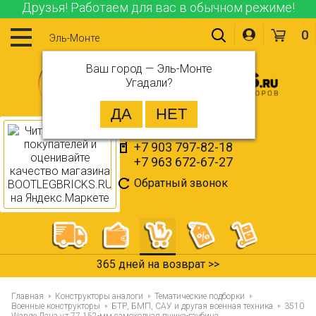
Друзья! Работаем для вас в обычном режиме!
0
Эль-Монте
Ваш город —
Эль-Монте
Угадали?
+7 903 797-82-18
+7 963 672-67-27
Обратный звонок
365 дней на возврат >>
Главная
Конструкторы аналоги
Тематические подборки
Военные конструкторы
БТР, БМП, САУ и другая военная техника
3510