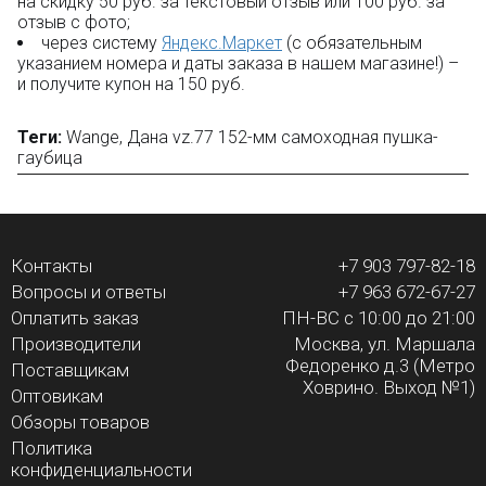
на скидку 50 руб. за текстовый отзыв или 100 руб. за
отзыв с фото;
через систему
Яндекс.Маркет
(с обязательным
указанием номера и даты заказа в нашем магазине!) –
и получите купон на 150 руб.
Теги:
Wange
,
Дана vz.77 152-мм самоходная пушка-
гаубица
Контакты
+7 903 797-82-18
Вопросы и ответы
+7 963 672-67-27
Оплатить заказ
ПН-ВС с 10:00 до 21:00
Производители
Москва, ул. Маршала
Федоренко д.3 (Метро
Поставщикам
Ховрино. Выход №1)
Оптовикам
Обзоры товаров
Политика
конфиденциальности