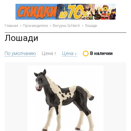
Главная
Производители
Фигурки Schleich
Лошади
Лошади
По умолчанию
Цена ↑
Цена ↓
В наличии