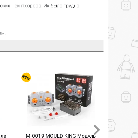
ских Пейнтхорсов. Их было трудно
ем.
 имеют универсальные размеры и
оле
M-0019 MOULD KING Модуль
M-0004 MO