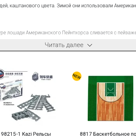
дей, каштанового цвета. Зимой они использовали Американ
уре лошади Американского Пейнтхорса сливается с пейзаж
). Компания производит качественные конструкторы. Детали
Читать далее
нальных брендов.
платежей;
ых покупателей;
шки по низким ценам!
Вопрос–ответ
?
98215-1 Kazi Рельсы
8817 Баскетбольное п