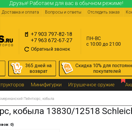
Друзья! Работаем для вас в обычном режиме!
Доставка и оплата
Вопросы и ответы
Отследить заказ
Ко
+7 903 797-82-18
ПН-ВС
+7 963 672-67-27
с 10:00 до 21:00
Обратный звонок
365 дней на
Скидка 10% для постоян
возврат
покупателей
структоров
Минифигурки
Игрушечное оружие
Ак
Американский Пейнтхорс, кобыла
с, кобыла 13830/12518 Schleic
вов: 0)