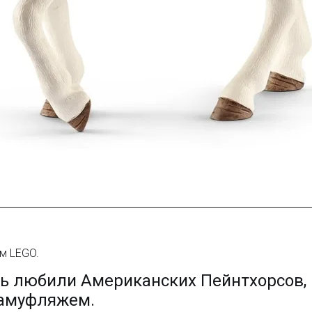
ом LEGO.
 любили Американских Пейнтхорсов, п
камуфляжем.