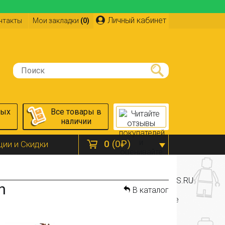
Личный кабинет
нтакты
Мои закладки
(0)
ных
Все товары в
наличии
0
(0₽)
ции и Скидки
h
В каталог