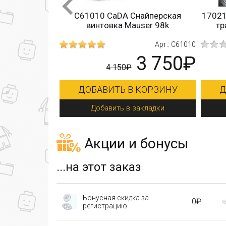
ндонский
C61010 CaDA Снайперская
17021
мост
винтовка Mauser 98k
тр
Арт.: 5215
Арт.: C61010
5 190₽
3 750₽
4 150₽
КОРЗИНУ
ДОБАВИТЬ В КОРЗИНУ
Д
кладки
Добавить в закладки
Акции и бонусы
...на этот заказ
Бонусная скидка за
0₽
регистрацию