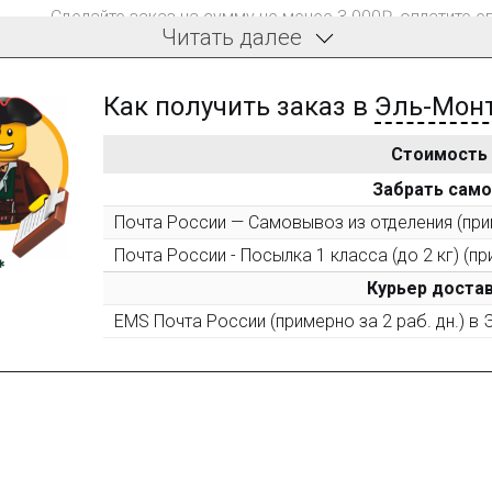
Сделайте заказ на сумму не менее 3 000₽, оплатите е
Читать далее
компенсацию доставки.
Как получить заказ в
Эль-Мон
Стоимость
После того, как сумма Ваших заказов превысит 3000 
Забрать сам
все повторные заказы - 10%
Почта России — Самовывоз из отделения (прим
Почта России - Посылка 1 класса (до 2 кг) (пр
Пришлите фото поэтапной сборки купленного констру
10% при покупке следующего набора (не дороже 10 0
Курьер достав
EMS Почта России (примерно за 2 раб. дн.) в
Оставьте отзыв (не менее 50 символов) о товаре на н
за текстовый отзыв или 100₽ за отзыв с фото.
Оставьте отзыв (не менее 50 символов) о товаре че
указанием номера и даты заказа в нашем магазине и 