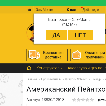
Эль-Монте
О нас
Добрые дела
Ваш город —
Эль-Монте
Угадали?
Бесплатная
Оплата при
доставка
получении
Конструкторы
Аксессуары для кон
Главная
Производители
Фигурки Schleich
Лошади
Американский Пейнтхор
Артикул: 13830/12518
(Отзы