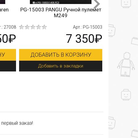
aren
PG-15003 PANGU Ручной пулемет
90009 Qi 
M249
пар
.: 27008
Арт.: PG-15003
50₽
7 350₽
НУ
ДОБАВИТЬ В КОРЗИНУ
ДОБАВИ
Добавить в закладки
Добав
 первый заказ!