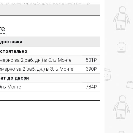
го на карту Сбербанка и получите 150₽ на
те
 доставки
рублей, Вы получите постоянную скидку на
остоятельно
ерно за 2 раб. дн.) в Эль-Монте
501₽
имерно за 2 раб. дн.) в Эль-Монте
390₽
ктора и получите дополнительную скидку
00 рублей).
ит до двери
 Эль-Монте
784₽
ашем сайте и получите купон на скидку 50₽
рез систему
Яндекс.Маркет
с обязательным
получите купон на скидку 150₽