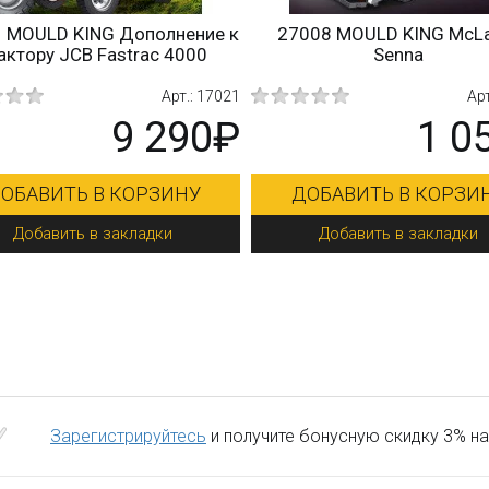
 MOULD KING Дополнение к
27008 MOULD KING McL
актору JCB Fastrac 4000
Senna
Арт.: 17021
Арт
9 290₽
1 0
ОБАВИТЬ В КОРЗИНУ
ДОБАВИТЬ В КОРЗИ
Добавить в закладки
Добавить в закладки
Зарегистрируйтесь
и получите бонусную скидку 3% на