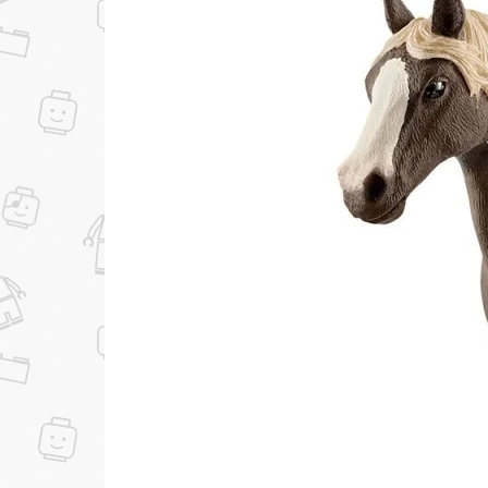
...уже сейчас
Участвуйте в конкурсах и розыгрышах в на
Подробные условия всех акций и бонусов...