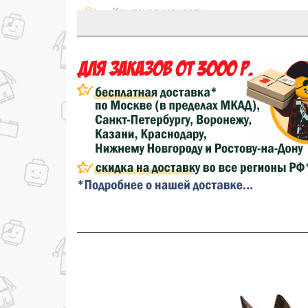
Компенсация части
150₽
затрат на доставку
...на следующий заказ
Золотая скидка
10%
персональная
Скидка за обзор
до 10%
(фото сборки)
до
Скидка за отзыв
100₽
на нашем сайте
Скидка за отзыв
150₽
на Яндекс.Маркете