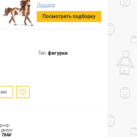
Лошади
Посмотреть подборку
Тип:
фигурки
нии
рьер
 двери
 784₽