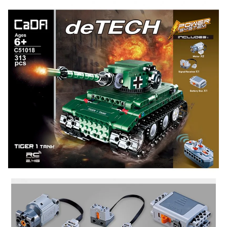
Оставьте отзыв (не менее 50 символов) о товаре
через систему
Яндекс.Маркет
с обязательным
указанием номера и даты заказа в нашем магазине
и получите купон на скидку 150₽
...уже сейчас
Участвуйте в конкурсах и розыгрышах в нашей
группе
ВК
и выигрывайте отличные призы!
Подробные условия всех акций и бонусов...