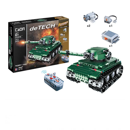
Скидка за обзор
до 10%
(фото сборки)
Пришлите фото поэтапной сборки купленного
конструктора и получите дополнительную скидку
10% при покупке следующего набора (не дороже 10
000 рублей).
Скидка за отзыв
до 100₽
на нашем сайте
Оставьте отзыв (не менее 50 символов) о товаре на
нашем сайте и получите купон на скидку 50₽ за
текстовый отзыв или 100₽ за отзыв с фото.
Скидка за отзыв
150₽
на Яндекс.Маркете