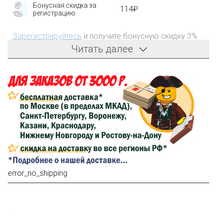
Бонусная скидка за
114₽
регистрацию
Зарегистрируйтесь
и получите бонусную скидку 3%
на первый заказ!
Читать далее
Компенсация части
150₽
затрат на доставку
Оплатите заказ на карту Сбербанка, и мы
компенсируем 150₽ на доставку.
...на следующий заказ
Золотая скидка
10%
error_no_shipping
персональная
После того, как сумма Ваших заказов превысит
3000 рублей, Вы получите постоянную скидку на все
повторные заказы - 10%