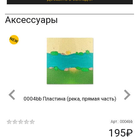
Аксессуары
а)
0004bb Пластина (река, прямая часть)
817
Арт.: 0004bb
₽
195₽