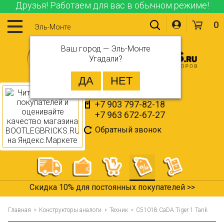
Друзья! Работаем для вас в обычном режиме!
0
Эль-Монте
Ваш город —
Эль-Монте
Угадали?
+7 903 797-82-18
+7 963 672-67-27
Обратный звонок
Скидка 10% для постоянных покупателей >>
Главная
Конструкторы аналоги
Техник
C51018 CaDA Tiger 1 Tank