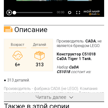
Описание
Производитель:
CADA
, не
Возраст
Деталей
является брендом LEGO.
Конструктор C51018
CaDA Tiger 1 Tank.
6+
313
Набор
CaDA
C51018
состоит из:
● 313 деталей.
Производитель - фабрика CADA (не LEGO). Компания
производит качественные конструкторы. Детали имеют
Читать далее
универсальные размеры и совместимы с
конструкторами других оригинальных брендов.
Также в этой серии