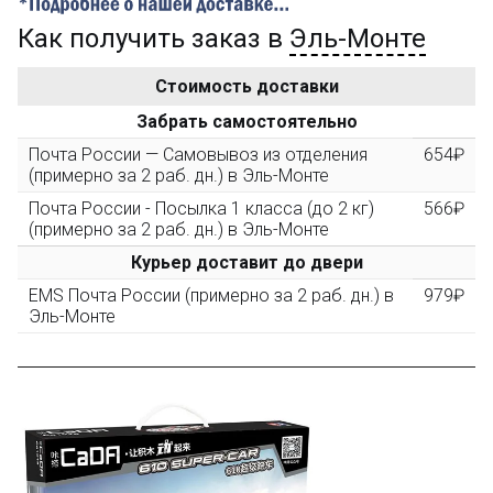
Как получить заказ в
Эль-Монте
Золотая скидка
10%
персональная
Стоимость доставки
После того, как сумма Ваших заказов превысит
Забрать самостоятельно
3000 рублей, Вы получите постоянную скидку на все
повторные заказы - 10%
Почта России — Самовывоз из отделения
654₽
(примерно за 2 раб. дн.) в Эль-Монте
Почта России - Посылка 1 класса (до 2 кг)
566₽
Скидка за обзор
до 10%
(фото сборки)
(примерно за 2 раб. дн.) в Эль-Монте
Курьер доставит до двери
Разместите фото поэтапной сборки купленного
EMS Почта России (примерно за 2 раб. дн.) в
979₽
конструктора в собственном блоге, на сайте,
Эль-Монте
форуме или странице в соцсетях - и получите
дополнительную скидку до 10% при покупке
следующего набора (не дороже 10 000 рублей).
Скидка за отзыв
до 100₽
на нашем сайте