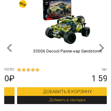
33006 Decool Ралли-кар Sandstorm
22
Арт.: 33006
₽
1 590₽
ДОБАВИТЬ В КОРЗИНУ
Добавить в закладки