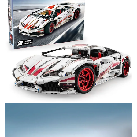
Оставьте отзыв (не менее 50 символов) о товаре на
нашем сайте и получите купон на скидку 50₽ за
текстовый отзыв или 100₽ за отзыв с фото.
Скидка за отзыв
150₽
на Яндекс.Маркете
Оставьте отзыв (не менее 50 символов) о товаре
через систему
Яндекс.Маркет
с обязательным
указанием номера и даты заказа в нашем магазине
и получите купон на скидку 150₽
...уже сейчас
Участвуйте в конкурсах и розыгрышах в нашей
группе
ВК
и выигрывайте отличные призы!
Подробные условия всех акций и бонусов...