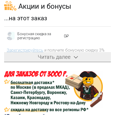
Акции и бонусы
...на этот заказ
Бонусная скидка за
0₽
регистрацию
Зарегистрируйтесь
и получите бонусную скидку 3%
на первый заказ!
Читать далее
Компенсация части
150₽
затрат на доставку
Сделайте заказ на сумму не менее 3 000₽, оплатите
его на карту Сбербанка и получите 150₽ на
компенсацию доставки.
...на следующий заказ