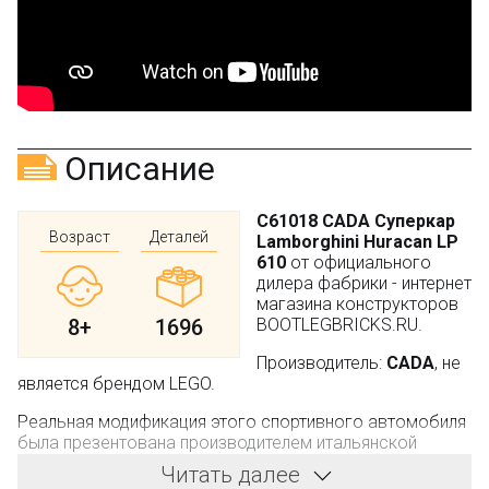
Описание
C61018 CADA Суперкар
Возраст
Деталей
Lamborghini Huracan LP
610
от официального
дилера фабрики - интернет
магазина конструкторов
8+
1696
BOOTLEGBRICKS.RU.
Производитель:
CADA
, не
является брендом LEGO.
Реальная модификация этого спортивного автомобиля
была презентована производителем итальянской
дорожной полиции. Стражи порядка получили
Читать далее
возможность для более эффективного выполнения