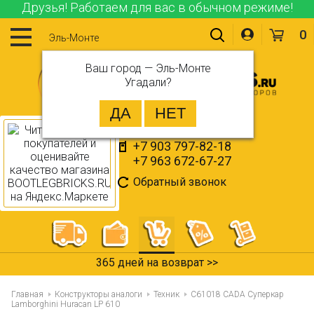
Друзья! Работаем для вас в обычном режиме!
0
Эль-Монте
Ваш город —
Эль-Монте
Угадали?
+7 903 797-82-18
+7 963 672-67-27
Обратный звонок
365 дней на возврат >>
Главная
Конструкторы аналоги
Техник
C61018 CADA Суперкар
Lamborghini Huracan LP 610