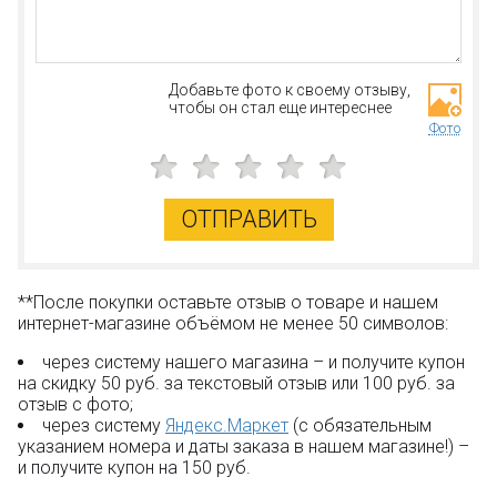
Дополнительная скидка 10% для постоянных
покупателей;
Новые акции и конкурсы каждый месяц;
Качественные конструкторы и другие игрушки по
Добавьте фото к своему отзыву,
низким ценам!
чтобы он стал еще интереснее
Фото
Остались вопросы?
Посмотрите раздел:
?
Вопрос–ответ
ОТПРАВИТЬ
**После покупки оставьте отзыв о товаре и нашем
интернет-магазине объёмом не менее 50 символов:
через систему нашего магазина – и получите купон
на скидку 50 руб. за текстовый отзыв или 100 руб. за
отзыв с фото;
через систему
Яндекс.Маркет
(с обязательным
указанием номера и даты заказа в нашем магазине!) –
и получите купон на 150 руб.