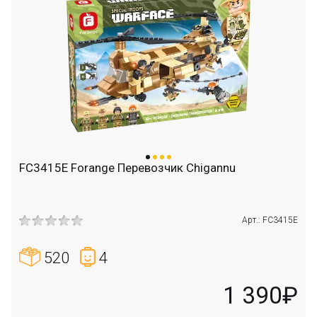
FC3415E Forange Перевозчик Chigannu
Арт.: FC3415E
520
4
1 390₽