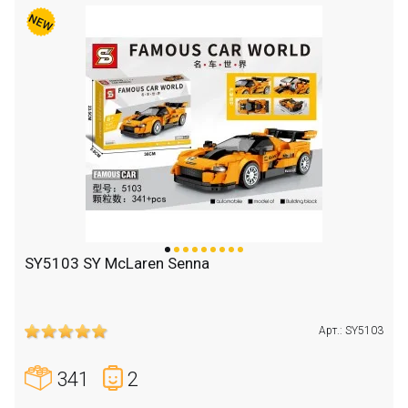
SY5103 SY McLaren Senna
Арт.: SY5103
341
2