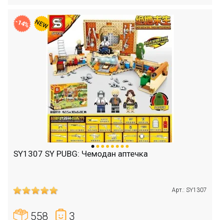
-14%
SY1307 SY PUBG: Чемодан аптечка
Арт.: SY1307
558
3