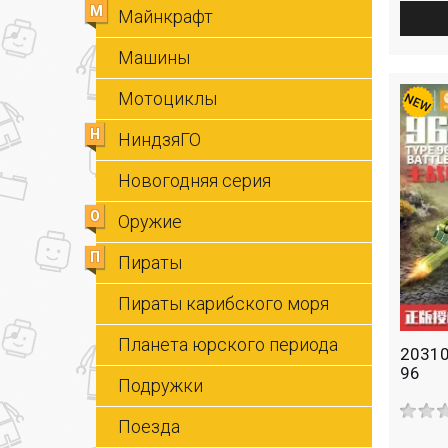
М
Майнкрафт
Машины
Мотоциклы
Н
НиндзяГО
Новогодняя серия
О
Оружие
П
Пираты
Пираты карибского моря
Планета юрского периода
20310
96
Подружки
Поезда