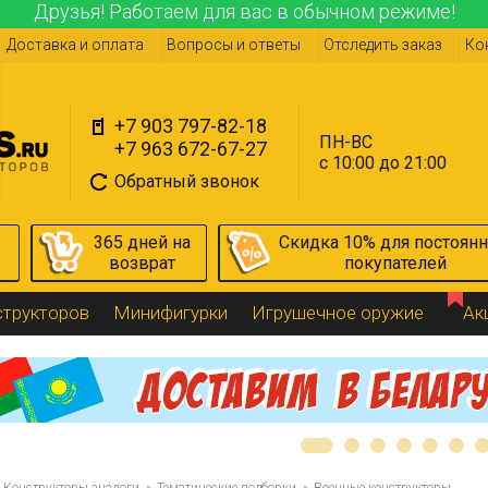
Друзья! Работаем для вас в обычном режиме!
Доставка и оплата
Вопросы и ответы
Отследить заказ
Ко
+7 903 797-82-18
ПН-ВС
+7 963 672-67-27
с 10:00 до 21:00
Обратный звонок
365 дней на
Скидка 10% для постоян
возврат
покупателей
структоров
Минифигурки
Игрушечное оружие
Ак