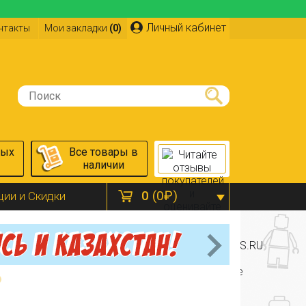
Личный кабинет
нтакты
Мои закладки
(0)
ных
Все товары в
наличии
0
(0₽)
ции и Скидки