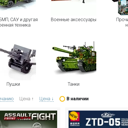
БМП, САУ и другая
Военные аксессуары
Проч
оенная техника
Пушки
Танки
лчанию
Цена ↑
Цена ↓
В наличии