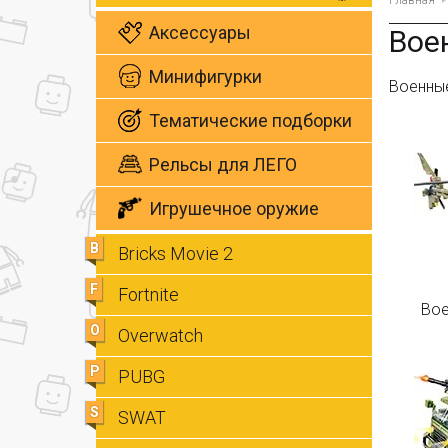
Главная
Аксессуары
Вое
Минифигурки
Военны
Тематические подборки
Рельсы для ЛЕГО
Игрушечное оружие
B
Bricks Movie 2
F
Fortnite
Вое
O
Overwatch
P
PUBG
S
SWAT