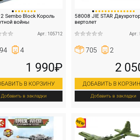
2 Sembo Block Король
58008 JIE STAR Двухрото
утной войны
вертолет
Арт.: 105712
Арт.:
94
4
705
2
1 990₽
2 05
БАВИТЬ В КОРЗИНУ
ДОБАВИТЬ В КОРЗИ
Добавить в закладки
Добавить в закладки