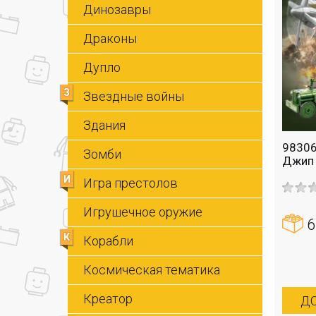
Динозавры
Драконы
Дупло
З
Звездные войны
Здания
98306
Зомби
Джип 
И
Игра престолов
Игрушечное оружие
6
К
Корабли
Космическая тематика
Креатор
ДО