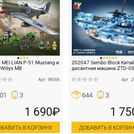
 MEI LIAN P-51 Mustang и
202047 Sembo Block Кита
Willys MB
десантная машина ZTD-0
Арт.: 98306
Арт.: 
01
3
644
3
1 690₽
1 75
БАВИТЬ В КОРЗИНУ
ДОБАВИТЬ В КОРЗИ