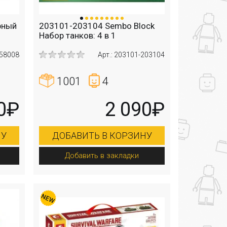
рный
203101-203104 Sembo Block
Набор танков: 4 в 1
 58008
Арт.: 203101-203104
1001
4
0₽
2 090₽
НУ
ДОБАВИТЬ В КОРЗИНУ
Добавить в закладки