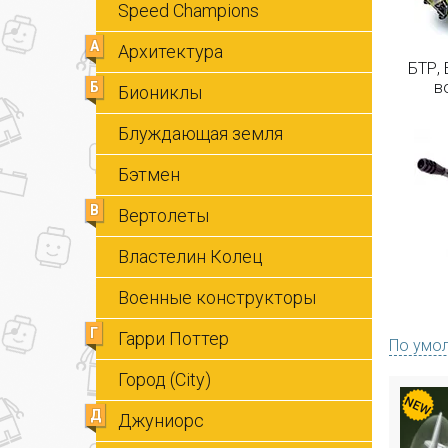
Speed Champions
А
Архитектура
БТР, 
в
Б
Биониклы
Блуждающая земля
Бэтмен
В
Вертолеты
Властелин Колец
Военные конструкторы
Г
Гарри Поттер
По умо
Город (City)
Д
Джуниорс