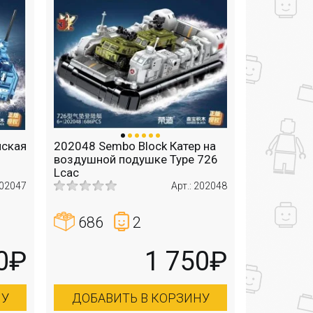
йская
202048 Sembo Block Катер на
5
воздушной подушке Type 726
Lcac
202047
Арт.: 202048
686
2
0₽
1 750₽
НУ
ДОБАВИТЬ В КОРЗИНУ