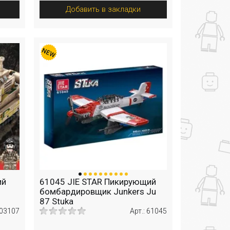
Добавить в закладки
ий
61045 JIE STAR Пикирующий
бомбардировщик Junkers Ju
87 Stuka
203107
Арт.: 61045