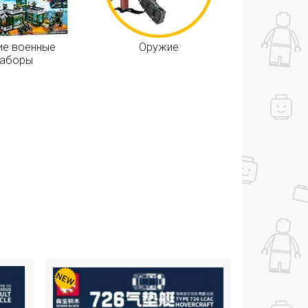
ие военные
Оружие
наборы