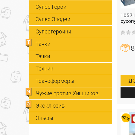
Супер Герои
10571
Супер Злодеи
сухоп
Супергероини
Т
Танки
8
Тачки
Техник
ДО
Трансформеры
Ч
Чужие против Хищников
Э
Эксклюзив
Эльфы