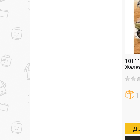
10111
Желез
1
ДО