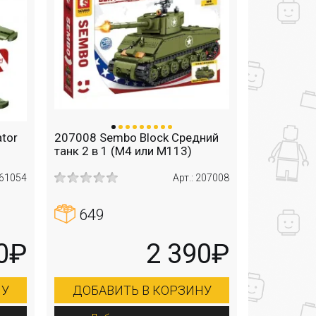
ator
207008 Sembo Block Средний
танк 2 в 1 (М4 или M113)
 61054
Арт.: 207008
649
0₽
2 390₽
НУ
ДОБАВИТЬ В КОРЗИНУ