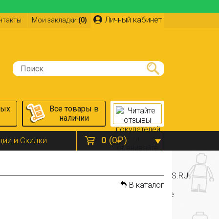
Личный кабинет
нтакты
Мои закладки
(0)
ных
Все товары в
наличии
0
(0₽)
ции и Скидки
В каталог