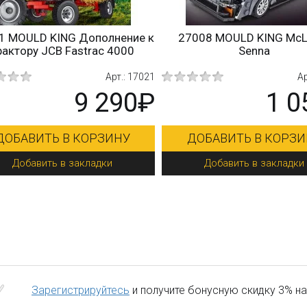
 MOULD KING Дополнение к
27008 MOULD KING McL
актору JCB Fastrac 4000
Senna
Арт.: 17021
Арт
9 290₽
1 0
ОБАВИТЬ В КОРЗИНУ
ДОБАВИТЬ В КОРЗИ
Добавить в закладки
Добавить в закладки
Зарегистрируйтесь
и получите бонусную скидку 3% на