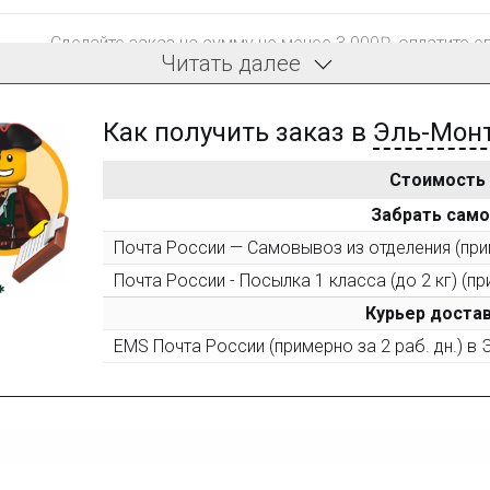
Сделайте заказ на сумму не менее 3 000₽, оплатите е
Читать далее
компенсацию доставки.
Как получить заказ в
Эль-Мон
Стоимость
После того, как сумма Ваших заказов превысит 3000 
Забрать сам
все повторные заказы - 10%
Почта России — Самовывоз из отделения (прим
Почта России - Посылка 1 класса (до 2 кг) (пр
Пришлите фото поэтапной сборки купленного констру
10% при покупке следующего набора (не дороже 10 0
Курьер достав
EMS Почта России (примерно за 2 раб. дн.) в
Оставьте отзыв (не менее 50 символов) о товаре на н
за текстовый отзыв или 100₽ за отзыв с фото.
Оставьте отзыв (не менее 50 символов) о товаре че
указанием номера и даты заказа в нашем магазине и 