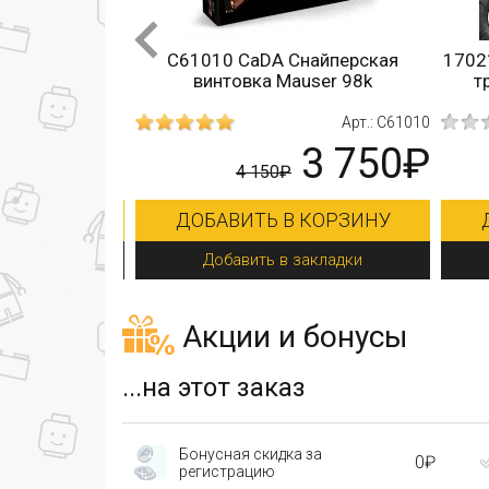
ндонский
C61010 CaDA Снайперская
17021
мост
винтовка Mauser 98k
тр
Арт.: 5215
Арт.: C61010
5 190₽
3 750₽
4 150₽
КОРЗИНУ
ДОБАВИТЬ В КОРЗИНУ
Д
кладки
Добавить в закладки
Акции и бонусы
...на этот заказ
Бонусная скидка за
0₽
регистрацию