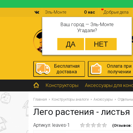
Эль-Монте
О нас
Добрые дела
Ваш город —
Эль-Монте
Угадали?
Бесплатная
Оплата при
доставка
получении
Конструкторы
Аксессуары для кон
Главная
Конструкторы аналоги
Аксессуары
Отдельны
Лего растения - листья
Артикул: leaves-1
(Отзывов: 