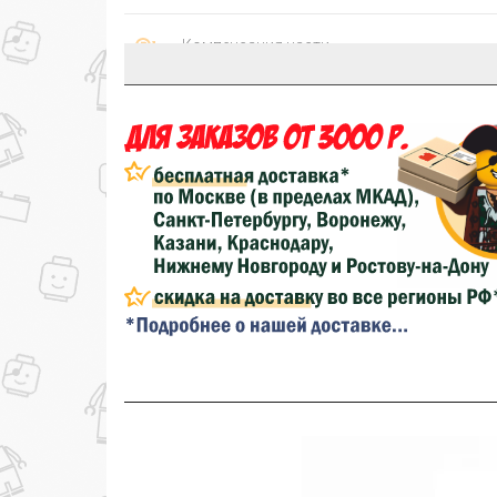
Компенсация части
150₽
затрат на доставку
...на следующий заказ
Золотая скидка
10%
персональная
Скидка за обзор
до 10%
(фото сборки)
до
Скидка за отзыв
100₽
на нашем сайте
Скидка за отзыв
150₽
на Яндекс.Маркете