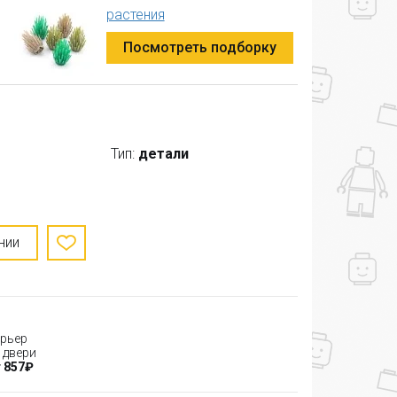
растения
Посмотреть подборку
Тип:
детали
нии
рьер
 двери
 857₽