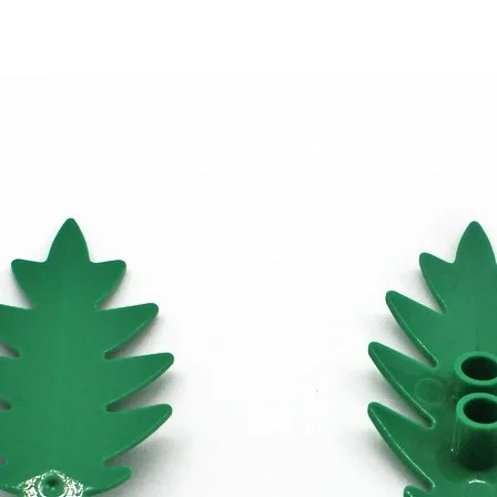
шей
группе ВК
и выигрывайте отличные призы!