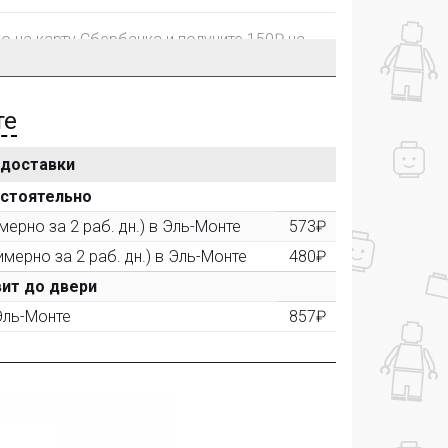
го на карту Сбербанка и получите 150₽ на
те
 доставки
рублей, Вы получите постоянную скидку на
остоятельно
ерно за 2 раб. дн.) в Эль-Монте
573₽
имерно за 2 раб. дн.) в Эль-Монте
480₽
ктора и получите дополнительную скидку
00 рублей).
ит до двери
 Эль-Монте
857₽
ашем сайте и получите купон на скидку 50₽
рез систему
Яндекс.Маркет
с обязательным
получите купон на скидку 150₽