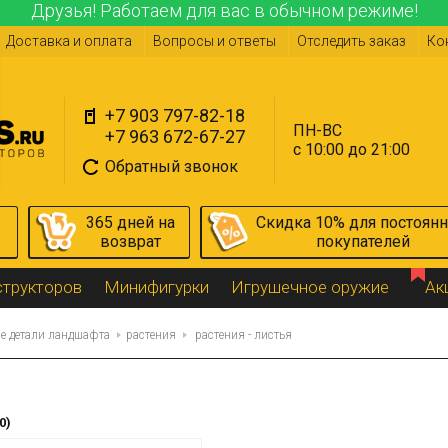
Друзья! Работаем для вас в обычном режиме!
Доставка и оплата
Вопросы и ответы
Отследить заказ
Ко
+7 903 797-82-18
ПН-ВС
+7 963 672-67-27
с 10:00 до 21:00
Обратный звонок
365 дней на
Скидка 10% для постоян
возврат
покупателей
структоров
Минифигурки
Игрушечное оружие
Ак
е детали ландшафта
растения
растения - листья
0)