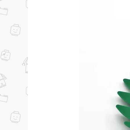
...уже сейчас
Участвуйте в конкурсах и розыгрышах в на
Подробные условия всех акций и бонусов...