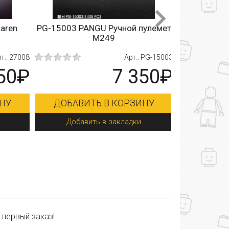
aren
PG-15003 PANGU Ручной пулемет
90009 Qi 
M249
пар
.: 27008
Арт.: PG-15003
50₽
7 350₽
НУ
ДОБАВИТЬ В КОРЗИНУ
ДОБАВИ
Добавить в закладки
Добав
 первый заказ!