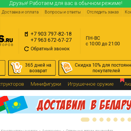
Друзья! Работаем для вас в обычном режиме!
Доставка и оплата
Вопросы и ответы
Отследить заказ
Ко
+7 903 797-82-18
ПН-ВС
+7 963 672-67-27
с 10:00 до 21:00
Обратный звонок
365 дней на
Скидка 10% для постоян
возврат
покупателей
структоров
Минифигурки
Игрушечное оружие
Ак