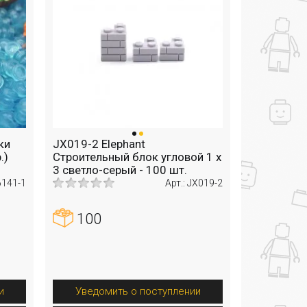
ки
JX019-2 Elephant
.)
Строительный блок угловой 1 х
3 светло-серый - 100 шт.
 6141-1
Арт.: JX019-2
100
и
Уведомить о поступлении