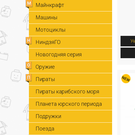
М
Майнкрафт
Машины
Мотоциклы
Н
У
НиндзяГО
Новогодняя серия
О
Оружие
П
Пираты
Пираты карибского моря
Планета юрского периода
Подружки
Поезда