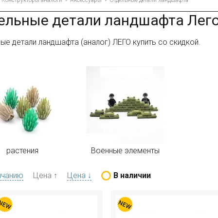
Конструкторы аналоги
Аксессуары
Отдельные детали ландшафта
ельные детали ландшафта Лег
ые детали ландшафта (аналог) ЛЕГО купить со скидкой.
растения
Военные элементы
лчанию
Цена ↑
Цена ↓
В наличии