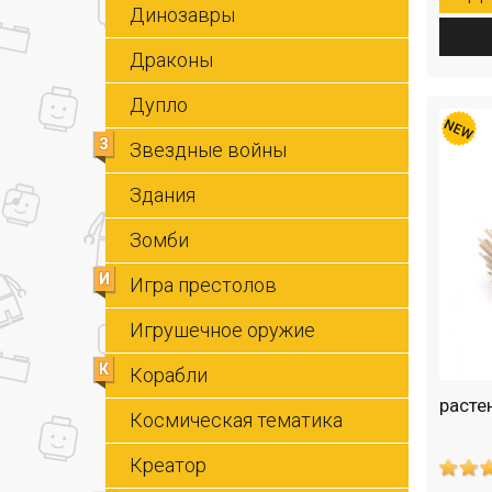
Динозавры
Драконы
Дупло
З
Звездные войны
Здания
Зомби
И
Игра престолов
Игрушечное оружие
К
Корабли
расте
Космическая тематика
Креатор