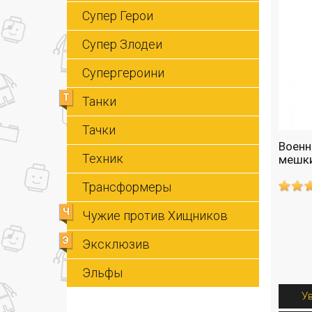
Супер Герои
Супер Злодеи
Супергероини
Т
Танки
Тачки
Военн
Техник
мешки
Трансформеры
Ч
Чужие против Хищников
Э
Эксклюзив
Эльфы
У