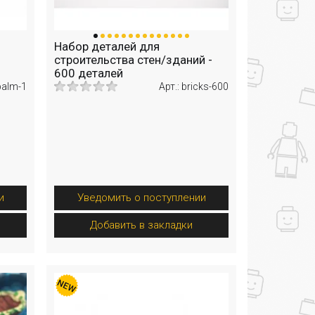
Набор деталей для
строительства стен/зданий -
600 деталей
 palm-1
Арт.: bricks-600
и
Уведомить о поступлении
Добавить в закладки