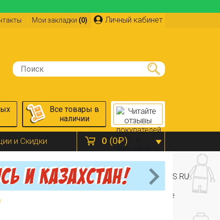
Личный кабинет
нтакты
Мои закладки
(0)
ных
Все товары в
наличии
0
(0₽)
ции и Скидки