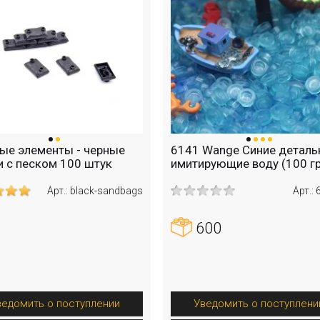
ые элементы - черные
6141 Wange Синие деталь
 с песком 100 штук
имитирующие воду (100 гр
Арт.: black-sandbags
Арт.:
600
ведомить о поступлении
Уведомить о поступлени