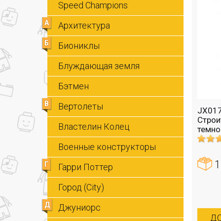
Speed Champions
А
Архитектура
Б
Биониклы
Блуждающая земля
Бэтмен
В
Вертолеты
JX017
Строи
Властелин Колец
темно
Военные конструкторы
1
Г
Гарри Поттер
Город (City)
Д
Джуниорс
ДО