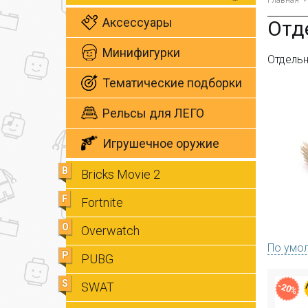
Главная
Аксессуары
Отд
Минифигурки
Отдельн
Тематические подборки
Рельсы для ЛЕГО
Игрушечное оружие
B
Bricks Movie 2
F
Fortnite
O
Overwatch
По умо
P
PUBG
S
SWAT
-20%