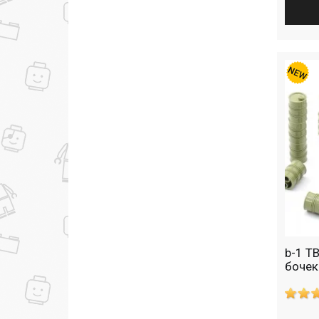
b-1 T
бочек