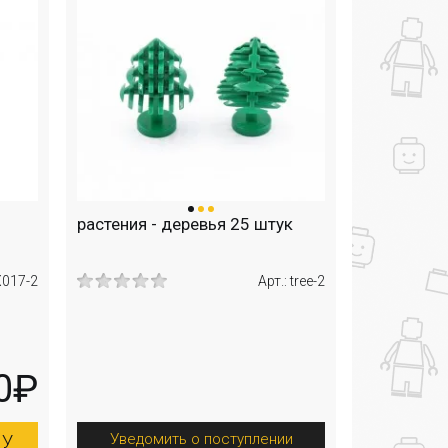
растения - деревья 25 штук
X017-2
Арт.: tree-2
0₽
Уведомить о поступлении
НУ