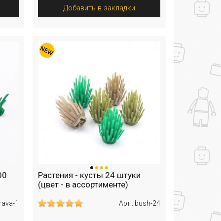
Добавить в закладки
00
Растения - кусты 24 штуки
(цвет - в ассортименте)
trava-1
Арт.: bush-24