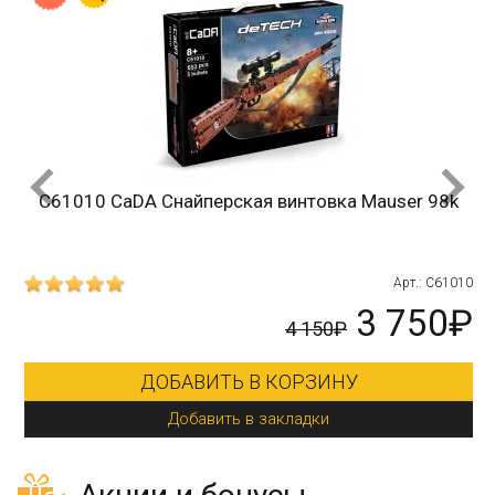
C61010 CaDA Снайперская винтовка Mauser 98k
215
Арт.: C61010
₽
3 750₽
4 150₽
ДОБАВИТЬ В КОРЗИНУ
Добавить в закладки