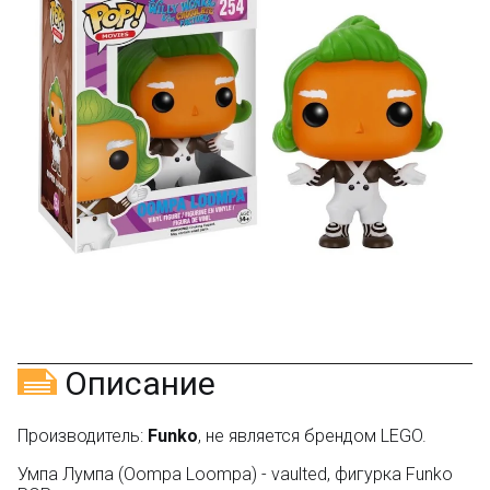
текстовый отзыв или 100₽ за отзыв с фото.
Скидка за отзыв
150₽
на Яндекс.Маркете
Оставьте отзыв (не менее 50 символов) о товаре
через систему
Яндекс.Маркет
с обязательным
указанием номера и даты заказа в нашем магазине
и получите купон на скидку 150₽
...уже сейчас
Участвуйте в конкурсах и розыгрышах в нашей
группе
ВК
и выигрывайте отличные призы!
Подробные условия всех акций и бонусов...
Описание
Производитель:
Funko
, не является брендом LEGO.
Умпа Лумпа (Oompa Loompa) - vaulted, фигурка Funko