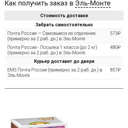
Как получить заказ в
Эль-Монте
Золотая скидка
10%
персональная
Стоимость доставки
После того, как сумма Ваших заказов превысит
Забрать самостоятельно
3000 рублей, Вы получите постоянную скидку на все
повторные заказы - 10%
Почта России — Самовывоз из отделения
573₽
(примерно за 2 раб. дн.) в Эль-Монте
Почта России - Посылка 1 класса (до 2 кг)
480₽
Скидка за обзор
до 10%
(фото сборки)
(примерно за 2 раб. дн.) в Эль-Монте
Курьер доставит до двери
Пришлите фото поэтапной сборки купленного
EMS Почта России (примерно за 2 раб. дн.) в
857₽
конструктора и получите дополнительную скидку
Эль-Монте
10% при покупке следующего набора (не дороже 10
000 рублей).
Скидка за отзыв
до 100₽
на нашем сайте
Оставьте отзыв (не менее 50 символов) о товаре на
нашем сайте и получите купон на скидку 50₽ за