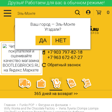
Друзья! Работаем для вас в обычном режиме!
0
Эль-Монте
Ваш город —
Эль-Монте
Угадали?
+7 903 797-82-18
+7 963 672-67-27
Обратный звонок
365 дней на возврат >>
Главная
Funko POP
Фигурки из фильмов
Willy Wonka and the Chocolate Factory
Умпа Лумпа (Oompa Loompa