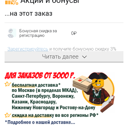
Акции и бонусы
...на этот заказ
Бонусная скидка за
0₽
регистрацию
Зарегистрируйтесь
и получите бонусную скидку 3%
на первый заказ!
Читать далее
Компенсация части
150₽
затрат на доставку
Сделайте заказ на сумму не менее 3 000₽, оплатите
его на карту Сбербанка и получите 150₽ на
компенсацию доставки.
...на следующий заказ