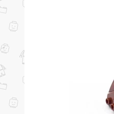
...уже сейчас
Участвуйте в конкурсах и розыгрышах в на
Подробные условия всех акций и бонусов...