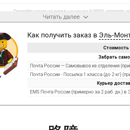
Сделайте заказ на сумму не менее 3 000₽, оплатите е
Читать далее
компенсацию доставки.
Как получить заказ в
Эль-Мон
Стоимость
После того, как сумма Ваших заказов превысит 3000 
Забрать сам
все повторные заказы - 10%
Почта России — Самовывоз из отделения (прим
Почта России - Посылка 1 класса (до 2 кг) (пр
Пришлите фото поэтапной сборки купленного констру
10% при покупке следующего набора (не дороже 10 0
Курьер достав
EMS Почта России (примерно за 2 раб. дн.) в
Оставьте отзыв (не менее 50 символов) о товаре на н
за текстовый отзыв или 100₽ за отзыв с фото.
Оставьте отзыв (не менее 50 символов) о товаре че
указанием номера и даты заказа в нашем магазине и 