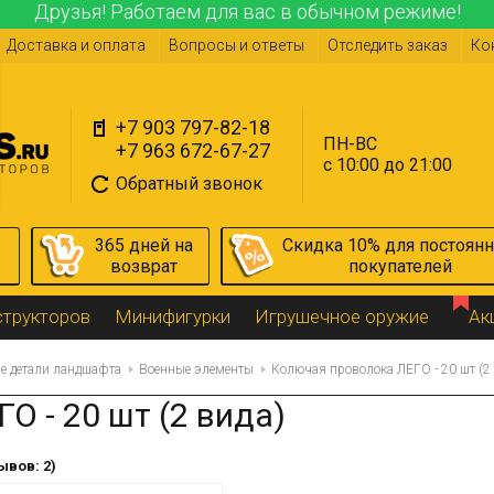
Друзья! Работаем для вас в обычном режиме!
Доставка и оплата
Вопросы и ответы
Отследить заказ
Ко
+7 903 797-82-18
ПН-ВС
+7 963 672-67-27
с 10:00 до 21:00
Обратный звонок
365 дней на
Скидка 10% для постоян
возврат
покупателей
структоров
Минифигурки
Игрушечное оружие
Ак
е детали ландшафта
Военные элементы
Колючая проволока ЛЕГО - 20 шт (2
 - 20 шт (2 вида)
ывов: 2)