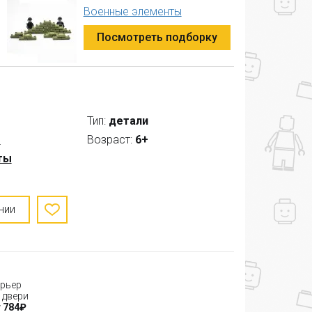
Военные элементы
Посмотреть подборку
Тип:
детали
s
Возраст:
6+
ты
нии
рьер
 двери
 784₽