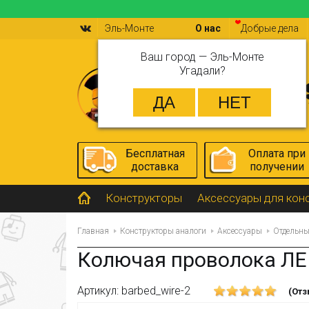
Эль-Монте
О нас
Добрые дела
Ваш город —
Эль-Монте
Угадали?
Бесплатная
Оплата при
доставка
получении
Конструкторы
Аксессуары для кон
Главная
Конструкторы аналоги
Аксессуары
Отдельны
Колючая проволока ЛЕГО
Артикул: barbed_wire-2
(Отз