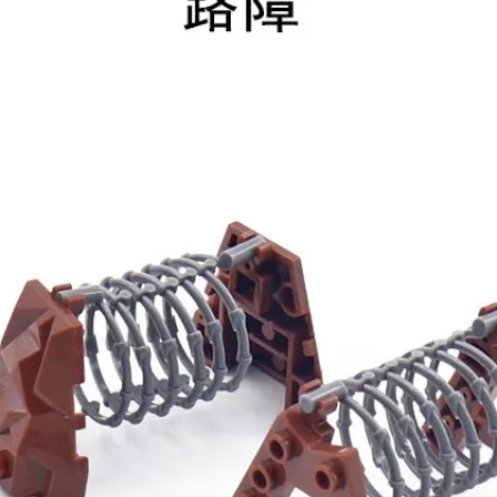
шей
группе ВК
и выигрывайте отличные призы!