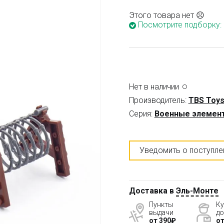
Этого товара нет ☹
Посмотрите подборку:
Нет в наличии
Производитель:
TBS Toy
Серия:
Военные элемен
Уведомить о поступле
Доставка в
Эль-Монте
Пункты
Ку
выдачи
до
от 390₽
от