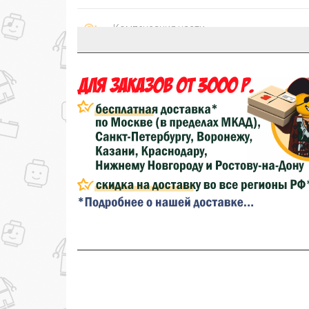
Компенсация части
150₽
затрат на доставку
...на следующий заказ
Золотая скидка
10%
персональная
Скидка за обзор
до 10%
(фото сборки)
до
Скидка за отзыв
100₽
на нашем сайте
Скидка за отзыв
150₽
на Яндекс.Маркете