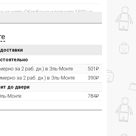
го на карту Сбербанка и получите 150₽ на
те
 доставки
рублей, Вы получите постоянную скидку на
остоятельно
ерно за 2 раб. дн.) в Эль-Монте
501₽
имерно за 2 раб. дн.) в Эль-Монте
390₽
ктора и получите дополнительную скидку
00 рублей).
ит до двери
 Эль-Монте
784₽
ашем сайте и получите купон на скидку 50₽
рез систему
Яндекс.Маркет
с обязательным
получите купон на скидку 150₽