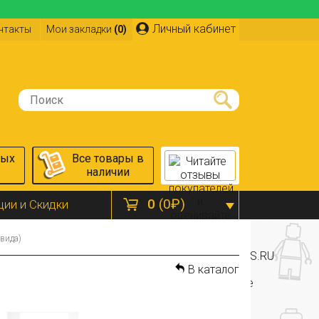
Личный кабинет
нтакты
Мои закладки
(0)
ных
Все товары в
наличии
0
(0₽)
ции и Скидки
 вида)
В каталог