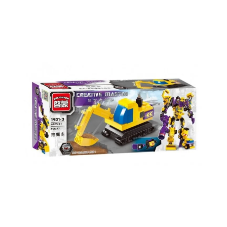
Скидка за отзыв
до 100₽
на нашем сайте
Оставьте отзыв (не менее 50 символов) о товаре на
нашем сайте и получите купон на скидку 50₽ за
текстовый отзыв или 100₽ за отзыв с фото.
Скидка за отзыв
150₽
на Яндекс.Маркете
Оставьте отзыв (не менее 50 символов) о товаре
через систему
Яндекс.Маркет
с обязательным
указанием номера и даты заказа в нашем магазине
и получите купон на скидку 150₽
...уже сейчас
Участвуйте в конкурсах и розыгрышах в нашей
группе
ВК
и выигрывайте отличные призы!