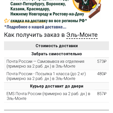
его на карту Сбербанка и получите 150₽ на
компенсацию доставки.
...на следующий заказ
Как получить заказ в
Эль-Монте
Золотая скидка
10%
персональная
Стоимость доставки
После того, как сумма Ваших заказов превысит
Забрать самостоятельно
3000 рублей, Вы получите постоянную скидку на все
повторные заказы - 10%
Почта России — Самовывоз из отделения
573₽
(примерно за 2 раб. дн.) в Эль-Монте
Почта России - Посылка 1 класса (до 2 кг)
480₽
Скидка за обзор
до 10%
(фото сборки)
(примерно за 2 раб. дн.) в Эль-Монте
Курьер доставит до двери
Пришлите фото поэтапной сборки купленного
EMS Почта России (примерно за 2 раб. дн.) в
857₽
конструктора и получите дополнительную скидку
Эль-Монте
10% при покупке следующего набора (не дороже 10
000 рублей).