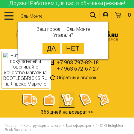
Друзья! Работаем для вас в обычном режиме!
0
Эль-Монте
Ваш город —
Эль-Монте
Угадали?
+7 903 797-82-18
+7 963 672-67-27
Обратный звонок
365 дней на возврат >>
Главная
Конструкторы аналоги
Трансформеры
1401-3 Enlighten
Brick Экскаватор