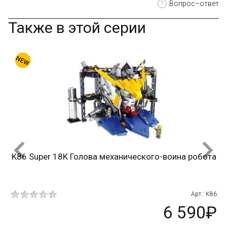
?
Вопрос–ответ
Также в этой серии
обота
т.: K86
90₽