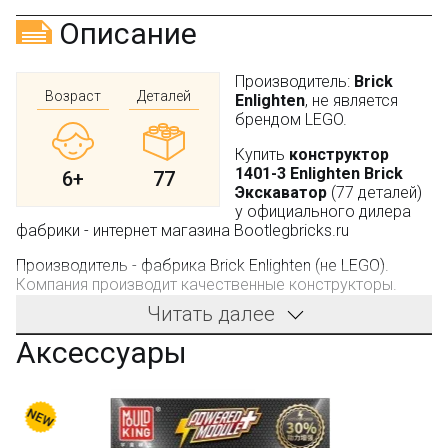
Описание
Производитель:
Brick
Возраст
Деталей
Enlighten
, не является
брендом LEGO.
Купить
конструктор
1401-3 Enlighten Brick
6+
77
Экскаватор
(77 деталей)
у официального дилера
фабрики - интернет магазина Bootlegbricks.ru
Производитель - фабрика Brick Enlighten (не LEGO).
Компания производит качественные конструкторы.
Детали имеют универсальные размеры и совместимы с
Читать далее
конструкторами других оригинальных брендов.
Аксессуары
Только в BOOTLEGBRICKS.RU:
T5017B-1 Tai Gaole Комплект моторизации для
T5017B Tai Gaole
Бесплатная доставка от 3000 рублей;